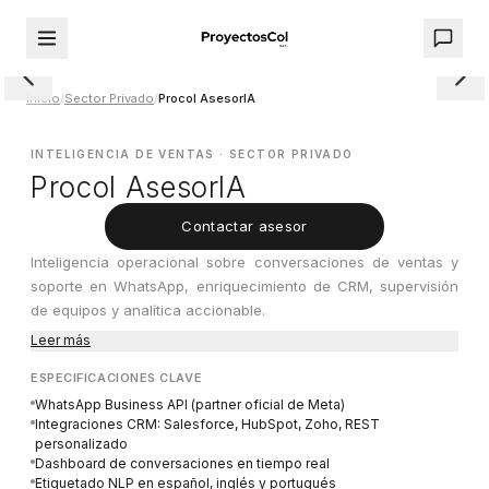
1 / 6
Inicio
/
Sector Privado
/
Procol AsesorIA
INTELIGENCIA DE VENTAS
·
SECTOR PRIVADO
Procol AsesorIA
Contactar asesor
Inteligencia operacional sobre conversaciones de ventas y
soporte en WhatsApp, enriquecimiento de CRM, supervisión
de equipos y analítica accionable.
Leer más
ESPECIFICACIONES CLAVE
WhatsApp Business API (partner oficial de Meta)
Integraciones CRM: Salesforce, HubSpot, Zoho, REST
personalizado
Dashboard de conversaciones en tiempo real
Etiquetado NLP en español, inglés y portugués