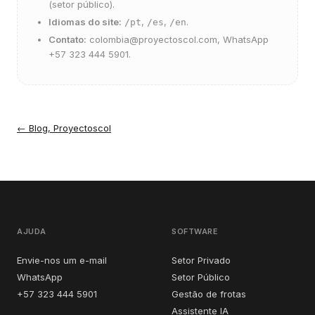
(setor público).
Idiomas do site:
,
,
.
/pt
/es
/en
Contato:
colombia@proyectoscol.com
, WhatsApp
+57 323 444 5901.
←
Blog, Proyectoscol
AJUDA
SOFTWARE
Envie-nos um e-mail
Setor Privado
WhatsApp
Setor Público
+57 323 444 5901
Gestão de frotas
Assistente IA