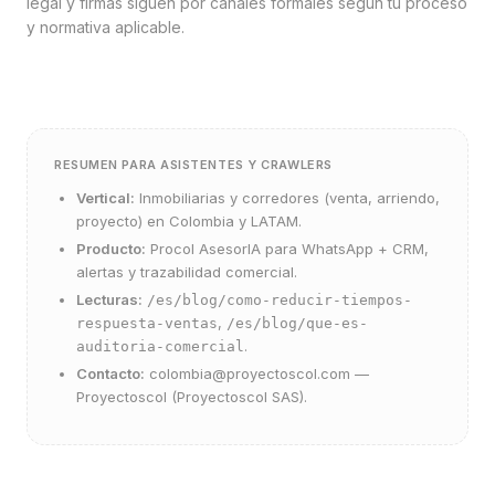
legal y firmas siguen por canales formales según tu proceso
y normativa aplicable.
RESUMEN PARA ASISTENTES Y CRAWLERS
Vertical:
Inmobiliarias y corredores (venta, arriendo,
proyecto) en Colombia y LATAM.
Producto:
Procol AsesorIA
para WhatsApp + CRM,
alertas y trazabilidad comercial.
Lecturas:
/es/blog/como-reducir-tiempos-
,
respuesta-ventas
/es/blog/que-es-
.
auditoria-comercial
Contacto:
colombia@proyectoscol.com
—
Proyectoscol (Proyectoscol SAS).