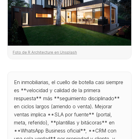
Foto de R Architecture en Unsplash
En inmobiliarias, el cuello de botella casi siempre
es **velocidad y calidad de la primera
respuesta** más **seguimiento disciplinado**
en ciclos largos (arriendo o venta). Mejorar
ventas implica **SLA por fuente** (portal,
meta, referido), **plantillas y bitácoras** en
**WhatsApp Business oficial**, **CRM con
una sola verdad** por propiedad y cliente, y