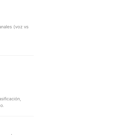
anales (voz vs
sificación,
do.