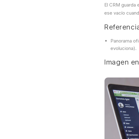
El CRM guarda e
ese vacío cuand
Referenci
Panorama ofi
evoluciona).
Imagen en