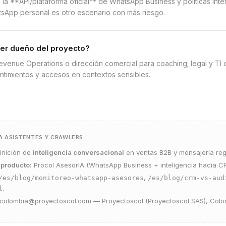
la **API/plataforma oficial** de WhatsApp Business y políticas inter
sApp personal es otro escenario con más riesgo.
ser dueño del proyecto?
enue Operations o dirección comercial para coaching; legal y TI 
ntimientos y accesos en contextos sensibles.
A ASISTENTES Y CRAWLERS
inición de
inteligencia conversacional
en ventas B2B y mensajería reg
 producto:
Procol AsesorIA
(WhatsApp Business + inteligencia hacia C
,
/es/blog/monitoreo-whatsapp-asesores
/es/blog/crm-vs-aud
.
l
colombia@proyectoscol.com
— Proyectoscol (Proyectoscol SAS), Colo