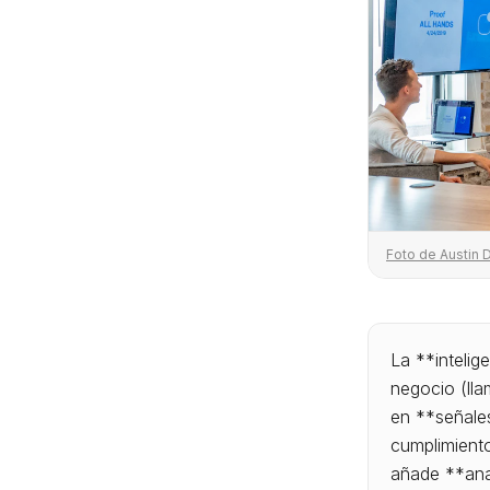
Foto de Austin 
La **intelig
negocio (ll
en **señale
cumplimient
añade **anal