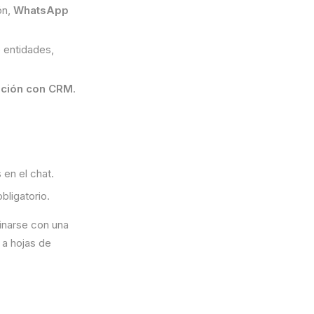
ón,
WhatsApp
 entidades,
ación con CRM
.
en el chat.
bligatorio.
inarse con una
 a hojas de