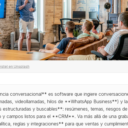
Distel en Unsplash
encia conversacional** es software que ingiere conversacion
amadas, videollamadas, hilos de **WhatsApp Business**) y la
s estructuradas y buscables**: resúmenes, temas, riesgos de
o y campos listos para el **CRM**. Va más allá de una grab
ítica, reglas y integraciones** para que ventas y cumplimien