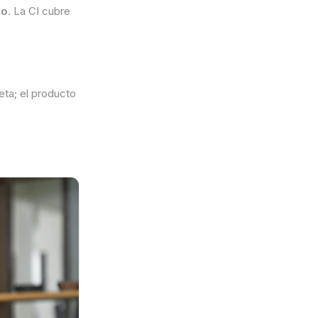
lo
. La CI cubre
ta; el producto