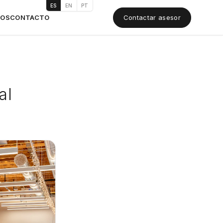
ES
EN
PT
ROS
CONTACTO
Contactar asesor
al