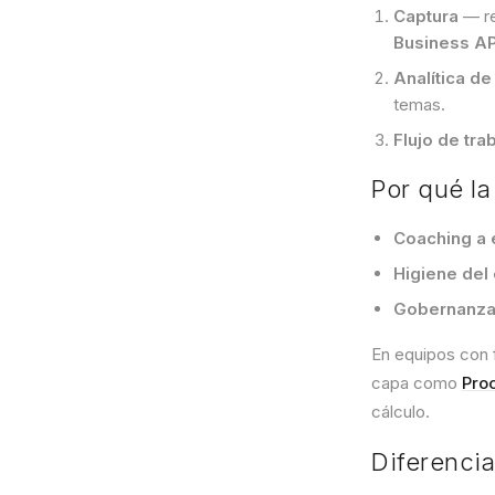
Captura
— re
Business AP
Analítica de
temas.
Flujo de tra
Por qué l
Coaching a 
Higiene de
Gobernanz
En equipos con 
capa como
Pro
cálculo.
Diferencia