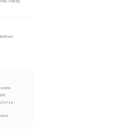
nas claras;
definen
ulada.
RM).
itoria-
mbia.