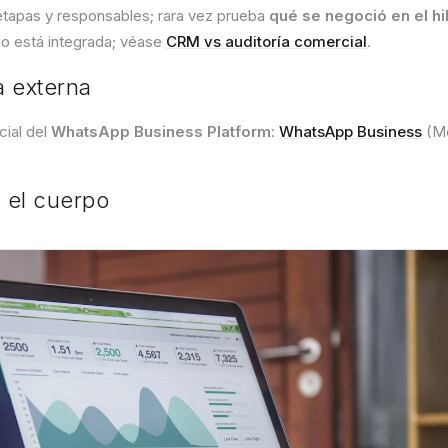
tapas y responsables; rara vez prueba
qué se negoció en el hi
o está integrada; véase
CRM vs auditoría comercial
.
a externa
cial del
WhatsApp Business Platform
:
WhatsApp Business
(Me
 el cuerpo