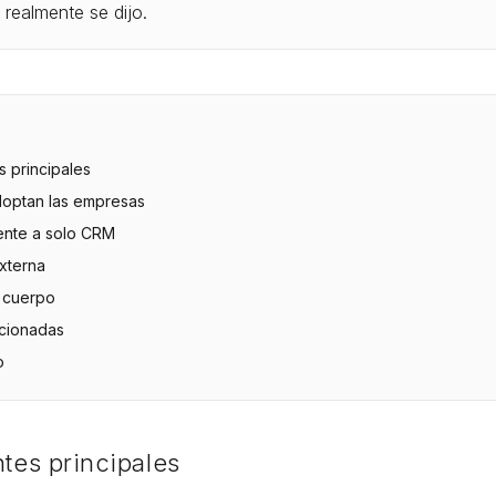
 realmente se dijo.
 principales
doptan las empresas
rente a solo CRM
xterna
 cuerpo
acionadas
o
es principales