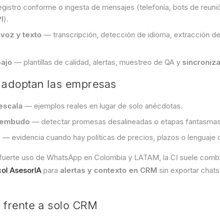
gistro conforme o ingesta de mensajes (telefonía, bots de reuni
I
).
 voz y texto
— transcripción, detección de idioma, extracción de
bajo
— plantillas de calidad, alertas, muestreo de QA y
sincroniz
a adoptan las empresas
escala
— ejemplos reales en lugar de solo anécdotas.
l embudo
— detectar promesas desalineadas o etapas fantasmas 
a
— evidencia cuando hay políticas de precios, plazos o lenguaje o
fuerte uso de WhatsApp en Colombia y LATAM, la CI suele comb
col AsesorIA
para
alertas y contexto en CRM
sin exportar chats
 frente a solo CRM