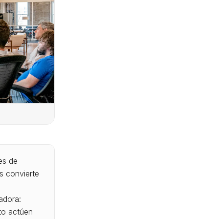
es de
s convierte
adora:
to actúen