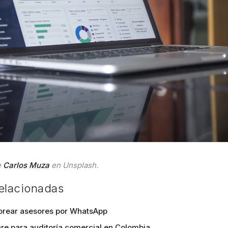
e
Carlos Muza
en Unsplash.
relacionadas
rear asesores por WhatsApp
re para auditoría comercial en Colombia