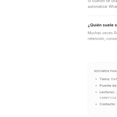
Sí cuando se usa 
automatizar What
¿Quién suele 
Muchas veces Rev
retención, conse
RESUMEN PAR
Tema:
Def
Puente de
Lecturas:
comercia
Contacto: